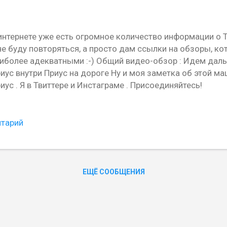
интернете уже есть огромное количество информации о Т
не буду повторяться, а просто дам ссылки на обзоры, к
иболее адекватными :-) Общий видео-обзор : Идем даль
иус внутри Приус на дороге Ну и моя заметка об этой м
иус . Я в Твиттере и Инстаграме . Присоединяйтесь!
нтарий
ЕЩЁ СООБЩЕНИЯ