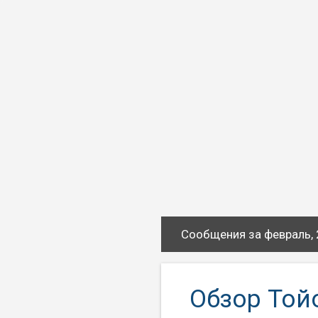
Сообщения за февраль,
С
о
о
Обзор Той
б