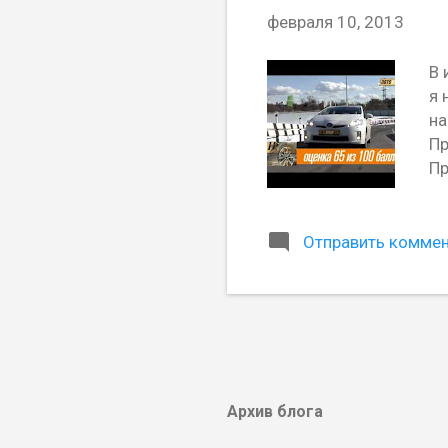
щ
февраля 10, 2013
е
н
В 
я 
и
на
я
Пр
Пр
Отправить комме
Архив блога